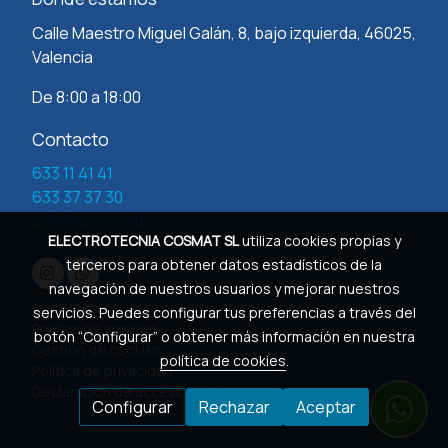
Calle Maestro Miguel Galán, 8, bajo izquierda, 46025,
Valencia
De 8:00 a 18:00
Contacto
633 11 41 41
633 37 37 30
admin@cosmat.es
ELECTROTECNIA COSMAT SL
utiliza cookies propias y
terceros para obtener datos estadísticos de la
navegación de nuestros usuarios y mejorar nuestros
Aviso legal
servicios. Puedes configurar tus preferencias a través del
Política de cookies
botón “Configurar” o obtener más información en nuestra
Gestión de cookies
política de cookies
.
Política de privacidad
Declaración de accesibilidad
Configurar
Rechazar
Aceptar