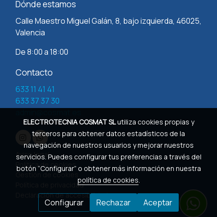
Dónde estamos
Calle Maestro Miguel Galán, 8, bajo izquierda, 46025,
Valencia
De 8:00 a 18:00
Contacto
633 11 41 41
633 37 37 30
admin@cosmat.es
ELECTROTECNIA COSMAT SL
utiliza cookies propias y
terceros para obtener datos estadísticos de la
navegación de nuestros usuarios y mejorar nuestros
Aviso legal
servicios. Puedes configurar tus preferencias a través del
Política de cookies
botón “Configurar” o obtener más información en nuestra
Gestión de cookies
política de cookies
.
Política de privacidad
Declaración de accesibilidad
Configurar
Rechazar
Aceptar